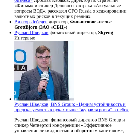
бизнеса»
Ярослав Кабаков, директор по стратегии
«Финам» и спикер Делового завтрака «Актуальные
вопросы ВЭД», рассказал CFO Russia о хеджировании
валютных рисков в текущих реалиях.
Виктор Лебедев
директор,
Финансовое ателье
GrottBjorn (ЗАО «СБЦ»)
Руслан Шведков
финансовый директор,
Skyeng
Интервью
Руслан Шведков, BNS Group: «Ценим устойчивость и
предсказуемость в руках выше “журавля роста” в небе»
Руслан Шведков, финансовый директор BNS Group и
спикер Четвертой конференции «Эффективное
управление ликвидностью и оборотным капиталом»,