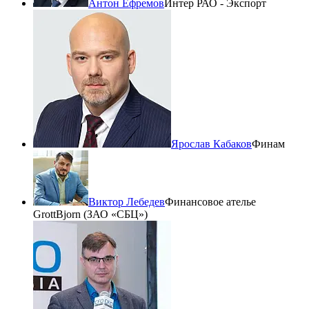
Антон Ефремов
Интер РАО - Экспорт
Ярослав Кабаков
Финам
Виктор Лебедев
Финансовое ателье
GrottBjorn (ЗАО «СБЦ»)