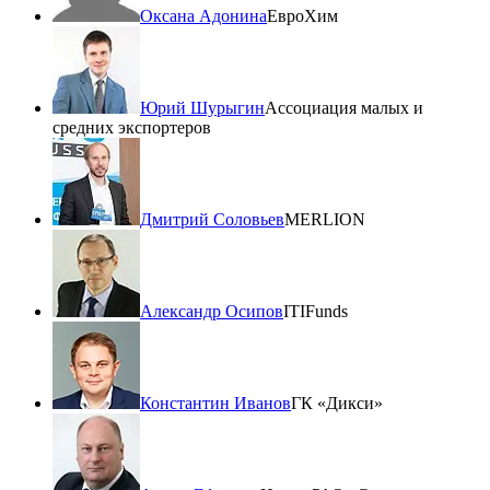
Оксана Адонина
ЕвроХим
Юрий Шурыгин
Ассоциация малых и
средних экспортеров
Дмитрий Соловьев
MERLION
Александр Осипов
ITIFunds
Константин Иванов
ГК «Дикси»