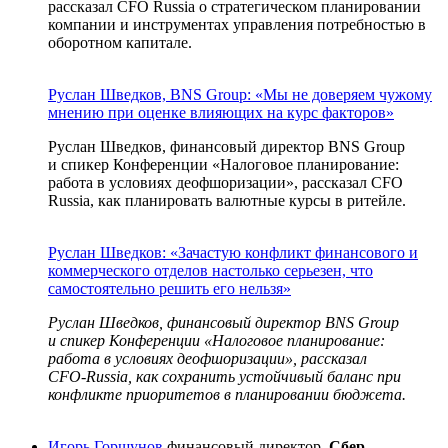
рассказал CFO Russia о стратегическом планировании
компании и инструментах управления потребностью в
оборотном капитале.
Руслан Шведков, BNS Group: «Мы не доверяем чужому
мнению при оценке влияющих на курс факторов»
Руслан Шведков, финансовый директор BNS Group
и спикер Конференции «Налоговое планирование:
работа в условиях деофшоризации», рассказал CFO
Russia, как планировать валютные курсы в ритейле.
Руслан Шведков: «Зачастую конфликт финансового и
коммерческого отделов настолько серьезен, что
самостоятельно решить его нельзя»
Руслан Шведков, финансовый директор BNS Group
и спикер
Конференции «Налоговое планирование:
работа в условиях деофшоризации»
, рассказал
CFO-Russia
, как сохранить устойчивый баланс при
конфликте приоритетов в планировании бюджета.
Игорь Горшунов
финансовый директор,
Сбер