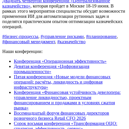
Двадцать четвертой конференции «Централизованное
казначейство»
, которая пройдет в Москве 18-19 июня. В
рамках этого мероприятия специалисты обсудят возможности
применения ИИ для автоматизации рутинных задач и
поделятся практическим опытом оптимизации казначейских
операций.
#бизнес-процессы
,
#управление рисками
,
#планирование
,
#финансовый менеджмент
,
#казначейство
Наши конференции:
Конференция «Операционная эффективность»
Девятая конференция «Цифровизация
промышленности»
Пятая конференция «Новые модели финансовых
операций: расчёты, ликвидность и цифровая
инфраструктура»
Конференция «Финансовая устойчивость девелопера:
управление ликвидностью, проектным
финансированием и продажами в условиях сжатия
рынка»
Восемнадцатый форум финансовых директоров
розничного бизнеса Retail CFO 2026
Сорок восьмая конференция «Трансформация ОЦО:
стратегия, эффективность, сервис»