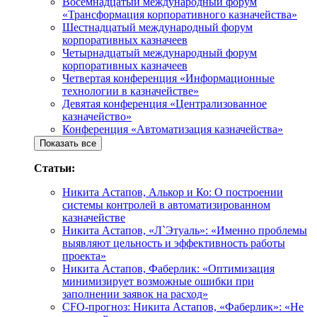
Восемнадцатый международный форум
«Трансформация корпоративного казначейства»
Шестнадцатый международный форум
корпоративных казначеев
Четырнадцатый международный форум
корпоративных казначеев
Четвертая конференция «Информационные
технологии в казначействе»
Девятая конференция «Централизованное
казначейство»
Конференция «Автоматизация казначействa»
Показать все
Статьи:
Никита Астапов, Алькор и Ко: О построении
системы контролей в автоматизированном
казначействе
Никита Астапов, «Л`Этуаль»: «Именно проблемы
выявляют цельность и эффективность работы
проекта»
Никита Астапов, Фаберлик: «Оптимизация
минимизирует возможные ошибки при
заполнении заявок на расход»
CFO-прогноз: Никита Астапов, «Фаберлик»: «Не