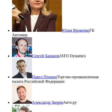
Юлия Яровенко
ГК
Автомир
Сергей Баранов
JATO Dynamics
Павел Пенкин
Торгово-промышленная
палата Российской Федерации
Александр Зверев
Авто.ру