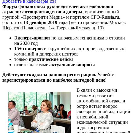
Добавить в календарь(.ics)
Форум финансовых руководителей автомобильной
отрасли: автопроизводство и дилеры
,
организованный
группой «Просперити Медиа» и порталом
CFO-Russia.ru
,
состоится
13 декабря 2019 года
(место проведения: Москва,
Шератон Палас отель, 1-я Тверская-Ямская, д. 19).
Эксперт-прогноз
по ключевым тенденциям в отрасли
на 2020 год
15+ спикеров
из крупнейших автопроизводственных
компаний и дилерских центров
только
практические кейсы
ответы на самые
актуальные вопросы
Действуют скидки за раннюю регистрацию. Успейте
зарегистрироваться по наиболее выгодной цене!
В связи с высокими
темпами развития
автомобильной отрасли
остро встает вопрос
своевременной адаптации
к нестабильной
экономической ситуации
и долгосрочном
поддержании финансовой