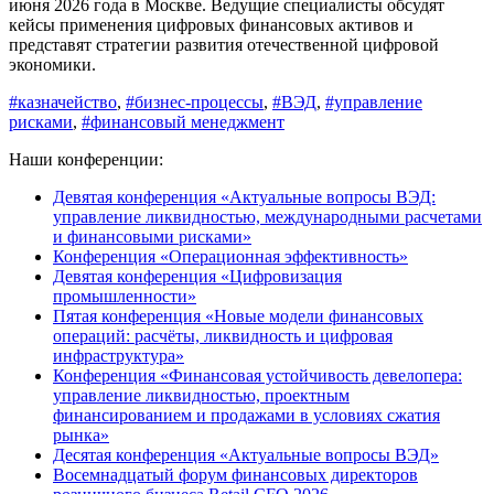
июня 2026 года в Москве. Ведущие специалисты обсудят
кейсы применения цифровых финансовых активов и
представят стратегии развития отечественной цифровой
экономики.
#казначейство
,
#бизнес-процессы
,
#ВЭД
,
#управление
рисками
,
#финансовый менеджмент
Наши конференции:
Девятая конференция «Актуальные вопросы ВЭД:
управление ликвидностью, международными расчетами
и финансовыми рисками»
Конференция «Операционная эффективность»
Девятая конференция «Цифровизация
промышленности»
Пятая конференция «Новые модели финансовых
операций: расчёты, ликвидность и цифровая
инфраструктура»
Конференция «Финансовая устойчивость девелопера:
управление ликвидностью, проектным
финансированием и продажами в условиях сжатия
рынка»
Десятая конференция «Актуальные вопросы ВЭД»
Восемнадцатый форум финансовых директоров