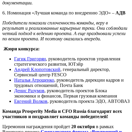
документации.
6. Номинация «Лучшая команда по внедрению ЭДО» –
АДВ
Победители показали сплоченность команды, веру в
результат и реализованные карьерные треки. Они соблюдали
четкий подход к ведению проекта. А еще праздновали успехи
по вехам проекта. И поэтому оказались впереди.
Жюри конкурса:
Гагик Григорян
, руководитель проектов управления
стратегического развития, ЮТэйр
Андрей Клопотовский
, генеральный директор,
Сервисный центр FESCO
Наталья Атрощенко
, руководитель дирекции кадров и
трудовых отношений, Почта Банк
Денис Разумов
, руководитель проектов Блока
экономики и финансов, Первая грузовая компания
Евгений Волков
, руководитель проекта ЭДО, АВТОВАЗ
Команда Prosperity Media и CFO Russia благодарит всех
участников и поздравляет команды победителей!
Церемония награждения пройдет
20 октября
в рамках
Вечернего приема
Семнадцатого форума «Внутренний и