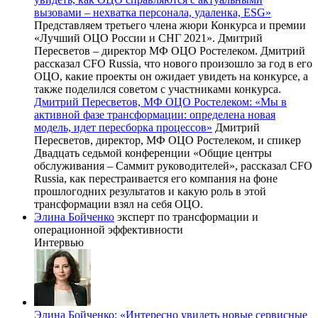
вызовами – нехватка персонала, удаленка, ESG»
Представляем третьего члена жюри Конкурса и премии
«Лучший ОЦО России и СНГ 2021». Дмитрий
Пересветов – директор МФ ОЦО Ростелеком. Дмитрий
рассказал CFO Russia, что нового произошло за год в его
ОЦО, какие проекты он ожидает увидеть на конкурсе, а
также поделился советом с участниками конкурса.
Дмитрий Пересветов, МФ ОЦО Ростелеком: «Мы в
активной фазе трансформации: определена новая
модель, идет пересборка процессов»
Дмитрий
Пересветов, директор, МФ ОЦО Ростелеком, и спикер
Двадцать седьмой конференции «Общие центры
обслуживания – Саммит руководителей», рассказал CFO
Russia, как перестраивается его компания на фоне
прошлогодних результатов и какую роль в этой
трансформации взял на себя ОЦО.
Элина Бойченко
эксперт по трансформации и
операционной эффективности
Интервью
Элина Бойченко: «Интересно увидеть новые сервисные