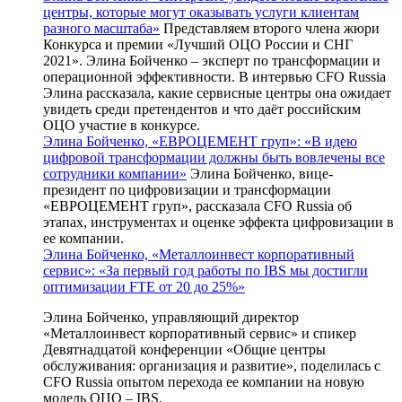
центры, которые могут оказывать услуги клиентам
разного масштаба»
Представляем второго члена жюри
Конкурса и премии «Лучший ОЦО России и СНГ
2021». Элина Бойченко – эксперт по трансформации и
операционной эффективности. В интервью CFO Russia
Элина рассказала, какие сервисные центры она ожидает
увидеть среди претендентов и что даёт российским
ОЦО участие в конкурсе.
Элина Бойченко, «ЕВРОЦЕМЕНТ груп»: «В идею
цифровой трансформации должны быть вовлечены все
сотрудники компании»
Элина Бойченко, вице-
президент по цифровизации и трансформации
«ЕВРОЦЕМЕНТ груп», рассказала CFO Russia об
этапах, инструментах и оценке эффекта цифровизации в
ее компании.
Элина Бойченко, «Металлоинвест корпоративный
сервис»: «За первый год работы по IBS мы достигли
оптимизации FTE от 20 до 25%»
Элина Бойченко, управляющий директор
«Металлоинвест корпоративный сервис» и спикер
Девятнадцатой конференции «Общие центры
обслуживания: организация и развитие», поделилась с
CFO Russia опытом перехода ее компании на новую
модель ОЦО – IBS.