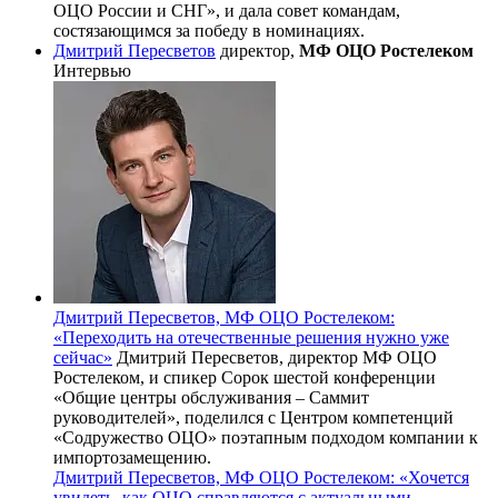
ОЦО России и СНГ», и дала совет командам,
состязающимся за победу в номинациях.
Дмитрий Пересветов
директор,
МФ ОЦО Ростелеком
Интервью
Дмитрий Пересветов, МФ ОЦО Ростелеком:
«Переходить на отечественные решения нужно уже
сейчас»
Дмитрий Пересветов, директор МФ ОЦО
Ростелеком, и спикер Сорок шестой конференции
«Общие центры обслуживания – Саммит
руководителей», поделился с Центром компетенций
«Содружество ОЦО» поэтапным подходом компании к
импортозамещению.
Дмитрий Пересветов, МФ ОЦО Ростелеком: «Хочется
увидеть, как ОЦО справляются с актуальными