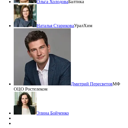
Ольга Холодова
Балтика
Наталья Старикова
УралХим
Дмитрий Пересветов
МФ
ОЦО Ростелеком
Элина Бойченко