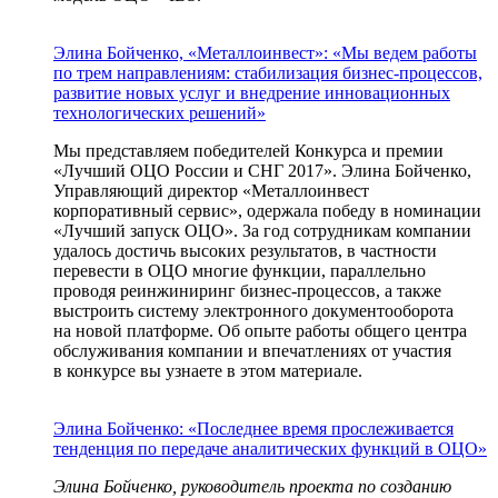
Элина Бойченко, «Металлоинвест»: «Мы ведем работы
по трем направлениям: стабилизация бизнес-процессов,
развитие новых услуг и внедрение инновационных
технологических решений»
Мы представляем победителей Конкурса и премии
«Лучший ОЦО России и СНГ 2017». Элина Бойченко,
Управляющий директор «Металлоинвест
корпоративный сервис», одержала победу в номинации
«Лучший запуск ОЦО». За год сотрудникам компании
удалось достичь высоких результатов, в частности
перевести в ОЦО многие функции, параллельно
проводя реинжиниринг
бизнес-процессов
, а также
выстроить систему электронного документооборота
на новой платформе. Об опыте работы общего центра
обслуживания компании и впечатлениях от участия
в конкурсе вы узнаете в этом материале.
Элина Бойченко: «Последнее время прослеживается
тенденция по передаче аналитических функций в ОЦО»
Элина Бойченко, руководитель проекта по созданию