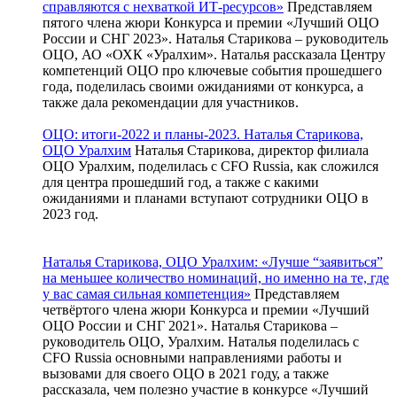
справляются с нехваткой ИТ-ресурсов»
Представляем
пятого члена жюри Конкурса и премии «Лучший ОЦО
России и СНГ 2023». Наталья Старикова – руководитель
ОЦО, АО «ОХК «Уралхим». Наталья рассказала Центру
компетенций ОЦО про ключевые события прошедшего
года, поделилась своими ожиданиями от конкурса, а
также дала рекомендации для участников.
ОЦО: итоги-2022 и планы-2023. Наталья Старикова,
ОЦО Уралхим
Наталья Старикова, директор филиала
ОЦО Уралхим, поделилась с CFO Russia, как сложился
для центра прошедший год, а также с какими
ожиданиями и планами вступают сотрудники ОЦО в
2023 год.
Наталья Старикова, ОЦО Уралхим: «Лучше “заявиться”
на меньшее количество номинаций, но именно на те, где
у вас самая сильная компетенция»
Представляем
четвёртого члена жюри Конкурса и премии «Лучший
ОЦО России и СНГ 2021». Наталья Старикова –
руководитель ОЦО, Уралхим. Наталья поделилась с
CFO Russia основными направлениями работы и
вызовами для своего ОЦО в 2021 году, а также
рассказала, чем полезно участие в конкурсе «Лучший