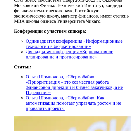
СFO SberX (экосистема Сбер) 2019-2023 гг. Окончила
Московский Физико-Технический Институт, кандидат
физико-математических наук, Российскую
экономическую школу, магистр финансов, имеет степень
MBA школы бизнеса Университета Чикаго.
Конференции с участием спикера:
Одиннадцатая конференция «Информационные
технологии в бюджетировании»
Двенадцатая конференция «Корпоративное
планирование и прогнозирование»
Статьи:
Ольга Шомполова, «Сбермобайл»:
«Приоритизация – это совместная работа
финансовой дирекции и бизнес-заказчиков, а не
IT-решение»
Ольга Шомполова, «Сбермобайл»: Как
автоматизация помогает управлять ростом и не
провалить проекты