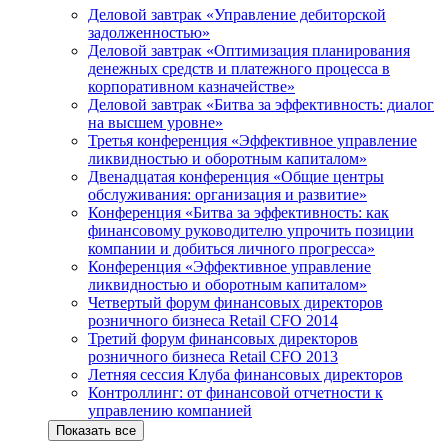
Деловой завтрак «Управление дебиторской
задолженностью»
Деловой завтрак «Оптимизация планирования
денежных средств и платежного процесса в
корпоративном казначействе»
Деловой завтрак «Битва за эффективность: диалог
на высшем уровне»
Третья конференция «Эффективное управление
ликвидностью и оборотным капиталом»
Двенадцатая конференция «Общие центры
обслуживания: организация и развитие»
Конференция «Битва за эффективность: как
финансовому руководителю упрочить позиции
компании и добиться личного прогресса»
Конференция «Эффективное управление
ликвидностью и оборотным капиталом»
Четвертый форум финансовых директоров
розничного бизнеса Retail CFO 2014
Третий форум финансовых директоров
розничного бизнеса Retail CFO 2013
Летняя сессия Клуба финансовых директоров
Контроллинг: от финансовой отчетности к
управлению компанией
Показать все