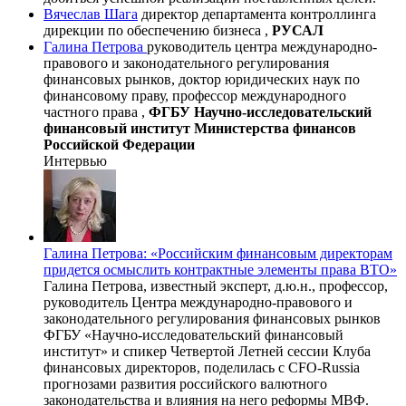
Вячеслав Шага
директор департамента контроллинга
дирекции по обеспечению бизнеса ,
РУСАЛ
Галина Петрова
руководитель центра международно-
правового и законодательного регулирования
финансовых рынков, доктор юридических наук по
финансовому праву, профессор международного
частного права ,
ФГБУ Научно-исследовательский
финансовый институт Министерства финансов
Российской Федерации
Интервью
Галина Петрова: «Российским финансовым директорам
придется осмыслить контрактные элементы права ВТО»
Галина Петрова, известный эксперт, д.ю.н., профессор,
руководитель Центра международно-правового и
законодательного регулирования финансовых рынков
ФГБУ «Научно-исследовательский финансовый
институт» и спикер Четвертой Летней сессии Клуба
финансовых директоров, поделилась с CFO-Russia
прогнозами развития российского валютного
законодательства и влияния на него реформы МВФ.