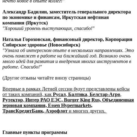
нечто новое в опыте коллег!"
Александр Бадилин, заместитель генерального директора
по экономике и финансам, Иркутская нефтяная
компания
(Иркутск)
"Хороший уровень выступающих, спасибо!"
Наталья Гороховская, финансовый директор, Корпорация
Сибирское здоровье (Новосибирск)
"Узнала об интересном опыте в нескольких направлениях. Это
очень поможет в работе на ближайший год. Возникло очень
много идей для развития и внедрения многих инструментов в
работе. Спасибо!"
(Другие отзывы читайте внизу страницы)
Впервые в рамках Летней сессии будут представлены кейсы
от таких компаний, как
Русал
,
Балтика
,
Белстар-Агро
,
Рутектор
,
Интер РАО ЕЭС, Burger King Rus, Объединенная
зерновая компания, Essen Hypermarkets,
ТрансКредитБанк, Аэрофлот
и многих других.
Главные пункты программы