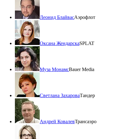
Леонид Блайвас
Аэрофлот
Оксана Жендарска
SPLAT
Муза Монамс
Bauer Media
Светлана Захарова
Тандер
Андрей Ковалев
Трансаэро