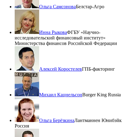
Ольга Самсонова
Белстар-Агро
Инна Рыкова
ФГБУ «Научно-
исследовательский финансовый институт»
Министерства финансов Российской Федерации
Алексей Коростелев
ГПБ-факторинг
Михаил Кацнельсон
Burger King Russia
Ольга Берёзкина
Лантманнен Юнибэйк
Россия