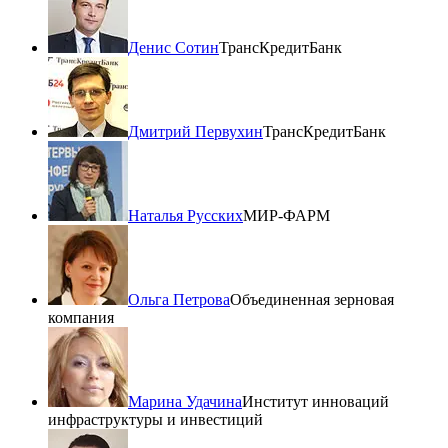
Денис Сотин
ТрансКредитБанк
Дмитрий Первухин
ТрансКредитБанк
Наталья Русских
МИР-ФАРМ
Ольга Петрова
Объединенная зерновая
компания
Марина Удачина
Институт инноваций
инфраструктуры и инвестиций