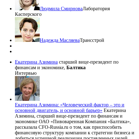
Людмила Смирнова
Лаборатория
Касперского
Надежда Масляева
Трансстрой
Екатерина Азимина
старший вице-президент по
финансам и экономике,
Балтика
Интервью
Екатерина Азимина: «Человеческий фактор – это и
основной двигатель, и основной барьер»
Екатерина
Азимина, старший вице-президент по финансам и
экономике ОАО «Пивоваренная Компания «Балтика»,
рассказала CFO-Russia.ru о том, как приспособить
финансовую структуру компании к стратегии бизнеса и
добиться успешной реализации поставленных целей.