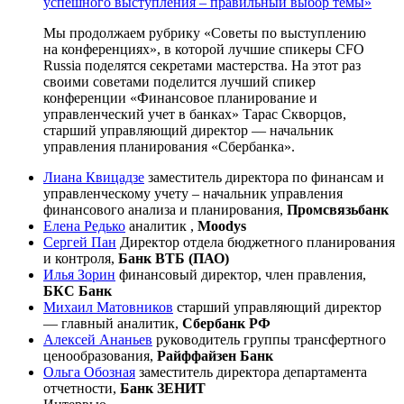
успешного выступления – правильный выбор темы»
Мы продолжаем рубрику «Советы по выступлению
на конференциях», в которой лучшие спикеры CFO
Russia поделятся секретами мастерства. На этот раз
своими советами поделится лучший спикер
конференции «Финансовое планирование и
управленческий учет в банках» Тарас Скворцов,
старший управляющий директор — начальник
управления планирования «Сбербанка».
Лиана Квицадзе
заместитель директора по финансам и
управленческому учету – начальник управления
финансового анализа и планирования,
Промсвязьбанк
Елена Редько
аналитик ,
Moodys
Сергей Пан
Директор отдела бюджетного планирования
и контроля,
Банк ВТБ (ПАО)
Илья Зорин
финансовый директор, член правления,
БКС Банк
Михаил Матовников
старший управляющий директор
— главный аналитик,
Сбербанк РФ
Алексей Ананьев
руководитель группы трансфертного
ценообразования,
Райффайзен Банк
Ольга Обозная
заместитель директора департамента
отчетности,
Банк ЗЕНИТ