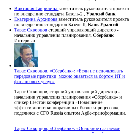
Виктория Гаврилина
заместитель руководителя проекта
по внедрению стандарта Базель-2 ,
Уралсиб банк
Екатерина Архипова
заместитель руководителя проекта
по внедрению стандартов Базель II,
Банк Уралсиб
Тарас Скворцов
старший управляющий директор -
начальник управления планирования,
Сбербанк
Интервью
Тарас Скворцов, «Сбербанк»: «Если не использовать
передовые практики, можно оказаться за бортом ИТ и
финансовых услуг»
Тарас Скворцов, старший управляющий директор -
начальник управления планирования «Сбербанка» и
спикер Шестой конференции «Повышение
эффективности корпоративных бизнес-процессов»,
поделился с CFO Russia опытом Agile-трансформации.
Тарас Скворцов, «Сбербанк»: «Основное слагаемое