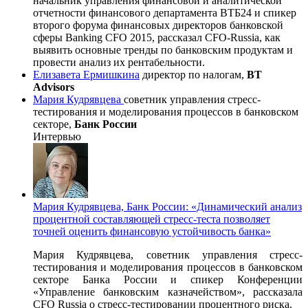
начальник управления финансовой и аналитической
отчетности финансового департамента ВТБ24 и спикер
второго форума финансовых директоров банковской
сферы Banking CFO 2015, рассказал CFO-Russia, как
выявить основные тренды по банковским продуктам и
провести анализ их рентабельности.
Елизавета Ермишкина
директор по налогам,
BT
Advisors
Мария Кудрявцева
советник управления стресс-
тестирования и моделирования процессов в банковском
секторе,
Банк России
Интервью
Мария Кудрявцева, Банк России: «Динамический анализ
процентной составляющей стресс-теста позволяет
точней оценить финансовую устойчивость банка»
Мария Кудрявцева, советник управления стресс-
тестирования и моделирования процессов в банковском
секторе Банка России и спикер Конференции
«Управление банковским казначейством», рассказала
CFO Russia о стресс-тестировании процентного риска.