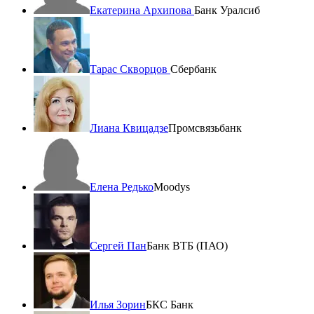
Екатерина Архипова
Банк Уралсиб
Тарас Скворцов
Сбербанк
Лиана Квицадзе
Промсвязьбанк
Елена Редько
Moodys
Сергей Пан
Банк ВТБ (ПАО)
Илья Зорин
БКС Банк