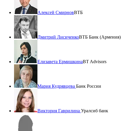
Алексей Смирнов
ВТБ
Дмитрий Лисиченко
ВТБ Банк (Армения)
Елизавета Ермишкина
BT Advisors
Мария Кудрявцева
Банк России
Виктория Гаврилина
Уралсиб банк