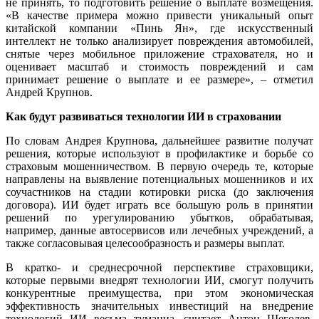
не принять, то подготовить решение о выплате возмещения.
«В качестве примера можно привести уникальный опыт
китайской компании «Пинь Ян», где искусственный
интеллект не только анализирует повреждения автомобилей,
снятые через мобильное приложение страхователя, но и
оценивает масштаб и стоимость повреждений и сам
принимает решение о выплате и ее размере», – отметил
Андрей Крупнов.
Как будут развиваться технологии ИИ в страховании
По словам Андрея Крупнова, дальнейшее развитие получат
решения, которые используют в профилактике и борьбе со
страховым мошенничеством. В первую очередь те, которые
направлены на выявление потенциальных мошенников и их
соучастников на стадии котировки риска (до заключения
договора). ИИ будет играть все большую роль в принятии
решений по урегулированию убытков, обрабатывая,
например, данные автосервисов или лечебных учреждений, а
также согласовывая целесообразность и размеры выплат.
В кратко- и среднесрочной перспективе страховщики,
которые первыми внедрят технологии ИИ, смогут получить
конкурентные преимущества, при этом экономическая
эффективность значительных инвестиций на внедрение
технологий ИИ весьма туманна, считает Антон Щеголев.