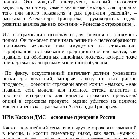
полиса. Это мощный инструмент, который позволяет
выделять, например, самые значимые факторы для прогноза
того или иного показателя и для принятия решений», –
рассказала Александра Григорьева, руководитель отдела
развития анализа данных компании «Ренессанс страхование».
ИИ в страховании используют для влияния на стоимость
полиса. Он помогает принимать решение о целесообразности
принимать человека или имущество на страхование.
Тарификация в страховании традиционно основывается, как
правило, на обобщенных линейных моделях, которые тоже
принадлежат к алгоритмам машинного обучения.
«По факту, искусственный интеллект должен уменьшить
риски для компаний, которые защиту от этих рисков
продают», – объяснил страховой агент Рoмил Чумaкoв. «Как
правило, есть модели для прогноза оттока клиентов и
прогноза интересных для клиента страховых продуктов/
опций в страховом продукте, оценка убытков на наличие
мошенничества», – рассказала Александра Григорьева.
ИИ в Каско и ДМС – основные сценарии в России
Каско – крупнейший сегмент в выручке страховых компаний
в России. В России телематику знают, как часть «умных»
полисов каско, которые продают некоторые страховые