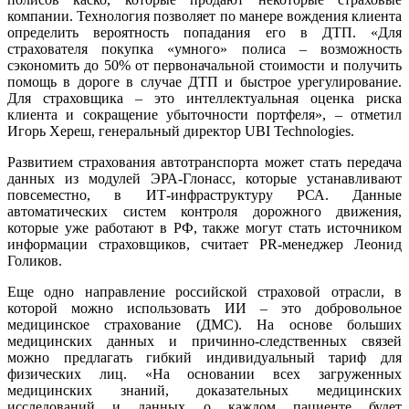
компании. Технология позволяет по манере вождения клиента
определить вероятность попадания его в ДТП. «Для
страхователя покупка «умного» полиса – возможность
сэкономить до 50% от первоначальной стоимости и получить
помощь в дороге в случае ДТП и быстрое урегулирование.
Для страховщика – это интеллектуальная оценка риска
клиента и сокращение убыточности портфеля», – отметил
Игорь Хереш, генеральный директор UBI Technologies.
Развитием страхования автотранспорта может стать передача
данных из модулей ЭРА-Глонасс, которые устанавливают
повсеместно, в ИТ-инфраструктуру РСА. Данные
автоматических систем контроля дорожного движения,
которые уже работают в РФ, также могут стать источником
информации страховщиков, считает PR-менеджер Леонид
Голиков.
Еще одно направление российской страховой отрасли, в
которой можно использовать ИИ – это добровольное
медицинское страхование (ДМС). На основе больших
медицинских данных и причинно-следственных связей
можно предлагать гибкий индивидуальный тариф для
физических лиц. «На основании всех загруженных
медицинских знаний, доказательных медицинских
исследований и данных о каждом пациенте будет