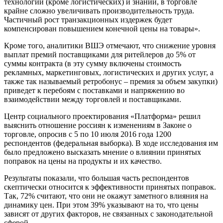
технологий (кроме логистических) и знаний, в торговле
крайне сложно увеличивать производительность труда.
Частичный рост транзакционных издержек будет
компенсирован повышением конечной цены на товары».
Кроме того, аналитики ВШЭ отмечают, что снижение уровня
выплат премий поставщиками для ритейлеров до 5% от
суммы контракта (в эту сумму включены стоимость
рекламных, маркетинговых, логистических и других услуг, а
также так называемый ретробонус – премия за объем закупки)
приведет к перебоям с поставками и напряжению во
взаимодействии между торговлей и поставщиками.
Центр социального проектирования «Платформа» решил
выяснить отношение россиян к изменениям в Законе о
торговле, опросив с 5 по 10 июля 2016 года 1200
респондентов (федеральная выборка). В ходе исследования им
было предложено высказать мнение о влиянии принятых
поправок на цены на продукты и их качество.
Результаты показали, что большая часть респондентов
скептически относится к эффективности принятых поправок.
Так, 72% считают, что они не окажут заметного влияния на
динамику цен. При этом 39% указывают на то, что цены
зависят от других факторов, не связанных с законодательной
сферой.