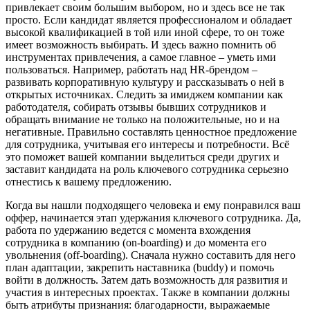
привлекает своим большим выбором, но и здесь все не так
просто. Если кандидат является профессионалом и обладает
высокой квалификацией в той или иной сфере, то он тоже
имеет возможность выбирать. И здесь важно помнить об
инструментах привлечения, а самое главное – уметь ими
пользоваться. Например, работать над HR-брендом –
развивать корпоративную культуру и рассказывать о ней в
открытых источниках. Следить за имиджем компании как
работодателя, собирать отзывы бывших сотрудников и
обращать внимание не только на положительные, но и на
негативные. Правильно составлять ценностное предложение
для сотрудника, учитывая его интересы и потребности. Всё
это поможет вашей компании выделиться среди других и
заставит кандидата на роль ключевого сотрудника серьезно
отнестись к вашему предложению.
Когда вы нашли подходящего человека и ему понравился ваш
оффер, начинается этап удержания ключевого сотрудника. Да,
работа по удержанию ведется с момента вхождения
сотрудника в компанию (on-boarding) и до момента его
увольнения (off-boarding). Сначала нужно составить для него
план адаптации, закрепить наставника (buddy) и помочь
войти в должность. Затем дать возможность для развития и
участия в интересных проектах. Также в компании должны
быть атрибуты признания: благодарности, выражаемые