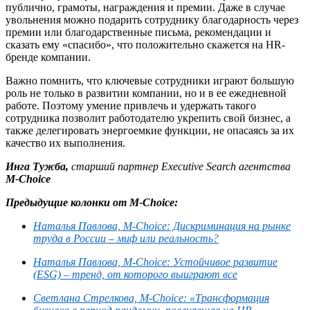
публично, грамоты, награждения и премии. Даже в случае
увольнения можно подарить сотруднику благодарность через
премии или благодарственные письма, рекомендации и
сказать ему «спасибо», что положительно скажется на HR-
бренде компании.
Важно помнить, что ключевые сотрудники играют большую
роль не только в развитии компании, но и в ее ежедневной
работе. Поэтому умение привлечь и удержать такого
сотрудника позволит работодателю укрепить свой бизнес, а
также делегировать энергоемкие функции, не опасаясь за их
качество их выполнения.
Инга
Тужба
,
с
тарший партнер
Executive
Search
агентства
M
-
Choice
Предыдущие колонки от M-
Choice
:
Наталья Павлова,
М
-
Choice
: Дискриминация на рынке
труда в России – миф или реальность?
Наталья Павлова,
М
-
Choice
: Устойчивое развитие
(ESG) – тренд, от которого выиграют все
Светлана Стрелкова, M-
Choice
: «Трансформация