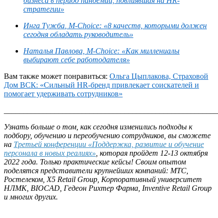
бизнеса в период пандемии, повлиявшая на HR-
стратегии»
Инга
Тужба
, M-
Choice
: «8 качеств, которыми должен
сегодня обладать руководитель»
Наталья Павлова,
М
-
Choice
: «Как
миллениалы
выбирают себе работодателя»
Вам также может понравиться:
Ольга Цыплакова, Страховой
Дом ВСК: «
Сильный
HR-бренд привлекает соискателей и
помогает удерживать сотрудников»
_______________________________________________________
Узнать больше о том, как сегодня изменились подходы к
подбору, обучению и переобучению сотрудников, вы сможете
на
Третьей конференции
«Поддержка, развитие и обучение
персонала в новых реалиях»
, которая пройдет 12-13 октября
2022 года. Только практические кейсы! Своим опытом
поделятся представители крупнейших компаний: МТС,
Ростелеком,
X
5
Retail
Group
, Корпоративный университет
НЛМК,
BIOCAD
,
Гедеон
Рихтер
Фарма
,
Inventive
Retail
Group
и многих других.