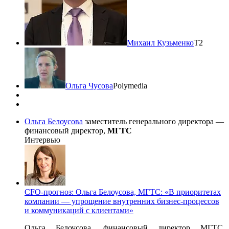
Михаил Кузьменко
Т2
Ольга Чусова
Polymedia
Ольга Белоусова
заместитель генерального директора —
финансовый директор,
МГТС
Интервью
CFO-прогноз: Ольга Белоусова, МГТС: «В приоритетах
компании — упрощение внутренних бизнес-процессов
и коммуникаций с клиентами»
Ольга Белоусова, финансовый директор МГТС,