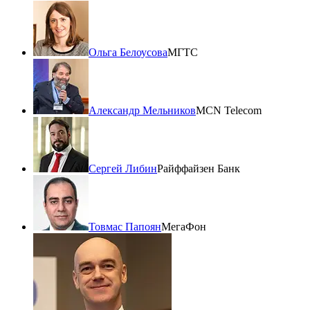
Ольга Белоусова
МГТС
Александр Мельников
MCN Telecom
Сергей Либин
Райффайзен Банк
Товмас Папоян
МегаФон