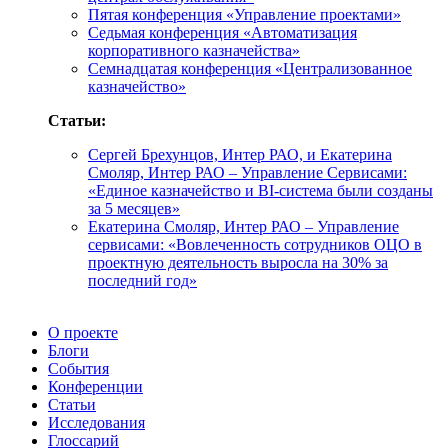
Пятая конференция «Управление проектами»
Седьмая конференция «Автоматизация
корпоративного казначейства»
Семнадцатая конференция «Централизованное
казначейство»
Статьи:
Сергей Брехунцов, Интер РАО, и Екатерина
Смоляр, Интер РАО – Управление Сервисами:
«Единое казначейство и BI-система были созданы
за 5 месяцев»
Екатерина Смоляр, Интер РАО – Управление
сервисами: «Вовлеченность сотрудников ОЦО в
проектную деятельность выросла на 30% за
последний год»
О проекте
Блоги
События
Конференции
Статьи
Исследования
Глоссарий