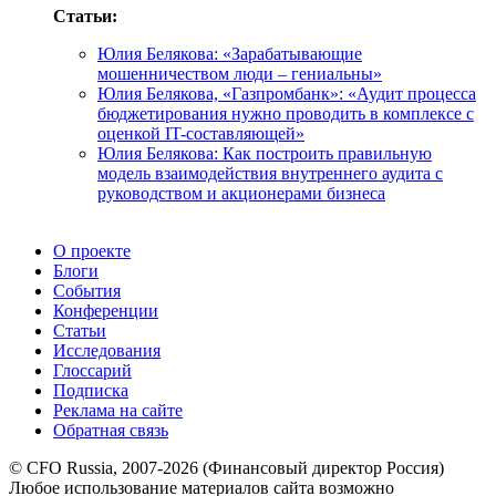
Статьи:
Юлия Белякова: «Зарабатывающие
мошенничеством люди – гениальны»
Юлия Белякова, «Газпромбанк»: «Аудит процесса
бюджетирования нужно проводить в комплексе с
оценкой IT-составляющей»
Юлия Белякова: Как построить правильную
модель взаимодействия внутреннего аудита с
руководством и акционерами бизнеса
О проекте
Блоги
События
Конференции
Статьи
Исследования
Глоссарий
Подписка
Реклама на сайте
Обратная связь
© CFO Russia, 2007-2026 (Финансовый директор Россия)
Любое использование материалов сайта возможно