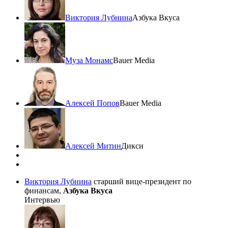
Виктория Лубнина
Азбука Вкуса
Муза Монамс
Bauer Media
Алексей Попов
Bauer Media
Алексей Митин
Дикси
Виктория Лубнина
старший вице-президент по
финансам,
Азбука Вкуса
Интервью