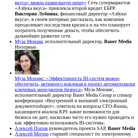
вкуса» заняла правильную нишу»
Сеть супермаркетов
«Азбука вкуса» привлекла второй кредит ЕБРР.
Виктория Лубнина
, финансовый директор «Азбуки
вкуса», в своем интервью рассказала, как компания
преодолевает последствия кризиса и на что планирует
потратить полученные деньги, чтобы обеспечить
дальнейшее развитие сети.
Муза Монамс
исполнительный директор,
Bauer Media
Интервью
Муза Монамс: «Эффективность BI-систем можно
обеспечить, активного вовлекая в проект автоматизации
ключевых менеджеров бизнеса»
Муза Монамс,
исполнительный директор Bauer Media Group и спикер
конференции «Внутренний и внешний электронный
документооборот», ответила на вопросы CFO-Russia,
касающиеся анализа KPI: какие возможности для
бизнеса он дает, насколько часто его нужно проводить и
как эффективно использовать BI-системы.
Алексей Попов
руководитель проекта SAP,
Bauer Media
Алексей Митин
старший специалист по электронному