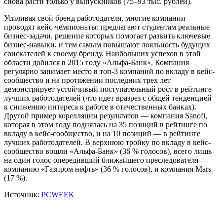
снова расти только у выпускников (75–93 тыс. рублей).
Усиливая свой бренд работодателя, многие компании
проводят кейс-чемпионаты: предлагают студентам реальные
бизнес-задачи, решение которых помогает развить ключевые
бизнес-навыки, и тем самым повышают лояльность будущих
соискателей к своему бренду. Наибольших успехов в этой
области добился в 2015 году «Альфа-Банк». Компания
регулярно занимает место в топ-3 компаний по вкладу в кейс-
сообщество и на протяжении последних трех лет
демонстрирует устойчивый поступательный рост в рейтинге
лучших работодателей (что идет вразрез с общей тенденцией
к снижению интереса к работе в отечественных банках).
Другой пример корелляции результатов — компания Sanofi,
которая в этом году поднялась на 35 позиций в рейтинге по
вкладу в кейс-сообщество, и на 10 позиций — в рейтинге
лучших работодателей. В верхнюю тройку по вкладу в кейс-
сообщество вошли «Альфа-Банк» (36 % голосов), всего лишь
на один голос опередивший ближайшего преследователя —
компанию «Газпром нефть» (36 % голосов), и компания Mars
(17 %).
Источник:
PCWEEK