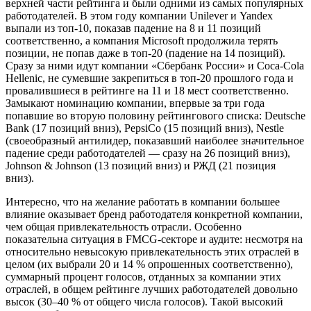
верхней части рейтинга и были одними из самых популярных
работодателей. В этом году компании Unilever и Yandex
выпали из топ-10, показав падение на 8 и 11 позиций
соответственно, а компания Microsoft продолжила терять
позиции, не попав даже в топ-20 (падение на 14 позиций).
Сразу за ними идут компании «Сбербанк России» и Coca-Cola
Hellenic, не сумевшие закрепиться в топ-20 прошлого года и
провалившиеся в рейтинге на 11 и 18 мест соответственно.
Замыкают номинацию компании, впервые за три года
попавшие во вторую половину рейтингового списка: Deutsche
Bank (17 позиций вниз), PepsiCo (15 позиций вниз), Nestle
(своеобразный антилидер, показавший наиболее значительное
падение среди работодателей — сразу на 26 позиций вниз),
Johnson & Johnson (13 позиций вниз) и РЖД (21 позиция
вниз).
Интересно, что на желание работать в компании большее
влияние оказывает бренд работодателя конкретной компании,
чем общая привлекательность отрасли. Особенно
показательна ситуация в FMCG-секторе и аудите: несмотря на
относительно невысокую привлекательность этих отраслей в
целом (их выбрали 20 и 14 % опрошенных соответственно),
суммарный процент голосов, отданных за компании этих
отраслей, в общем рейтинге лучших работодателей довольно
высок (30–40 % от общего числа голосов). Такой высокий