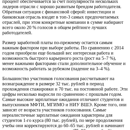
процент обеспечивается за счет популярности нескольких
лидеров отрасли с хорошо развитым брендом работодателя.
Обратная ситуация с финансовой сферой: инвестиции и
банковская отрасль входят в топ-3 самых предпочитаемых
отраслей, при этом конкретные компании в сумме набирают
всего около 20 % голосов в общем рейтинге лучших
работодателей.
Размер заработной платы по-прежнему остается самым
важным фактором при выборе работы. По сравнению с 2014
годом приобрели еще больший вес интересная работа и
возможность быстрого карьерного роста (рост на 5–7 %),
менее важными факторами стали дополнительное обучение и
возможность работать за рубежом (падение на 3–4 %).
Большинство участников голосования рассчитывают на
вознаграждение в размере 32 тыс. рублей в период
прохождения стажировки и 70 тыс. на постоянной работе. Эти
цифры несколько выросли по сравнению с прошлым годом.
Самые высокие зарплатные ожидания отличают студентов и
выпускников МФТИ, МГИМО и НИУ ВШЭ. Кроме того, они
зависят от возраста участников голосования. Самые
нереалистичные зарплатные ожидания характерны для
студентов 1-го курса (80 тыс. рублей), по мере продолжения
учебы они корректируются до 60–65 тыс. рублей и начинают