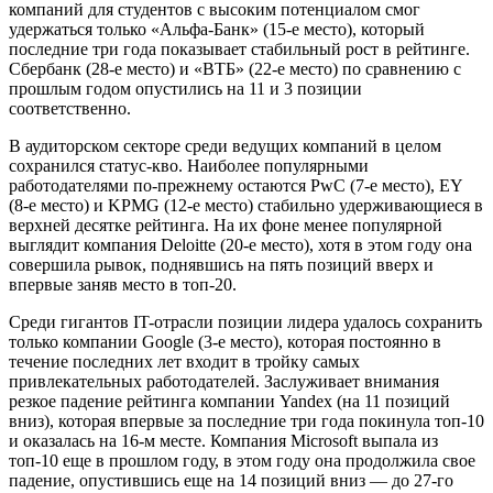
компаний для студентов с высоким потенциалом смог
удержаться только «Альфа-Банк» (15-е место), который
последние три года показывает стабильный рост в рейтинге.
Сбербанк (28-е место) и «ВТБ» (22-е место) по сравнению с
прошлым годом опустились на 11 и 3 позиции
соответственно.
В аудиторском секторе среди ведущих компаний в целом
сохранился статус-кво. Наиболее популярными
работодателями по-прежнему остаются PwC (7-е место), EY
(8-е место) и KPMG (12-е место) стабильно удерживающиеся в
верхней десятке рейтинга. На их фоне менее популярной
выглядит компания Deloitte (20-е место), хотя в этом году она
совершила рывок, поднявшись на пять позиций вверх и
впервые заняв место в топ-20.
Среди гигантов IT-отрасли позиции лидера удалось сохранить
только компании Google (3-е место), которая постоянно в
течение последних лет входит в тройку самых
привлекательных работодателей. Заслуживает внимания
резкое падение рейтинга компании Yandex (на 11 позиций
вниз), которая впервые за последние три года покинула топ-10
и оказалась на 16-м месте. Компания Microsoft выпала из
топ-10 еще в прошлом году, в этом году она продолжила свое
падение, опустившись еще на 14 позиций вниз — до 27-го