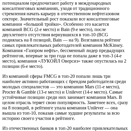
потенциалом предпочитают работу в международных
консалтинговых компаниях, уходя от традиционного
стремления начать карьеру в отечественном нефтегазовом
секторе. Значительный рост показали все консалтинговые
компании «большой тройки». Особенно это касается
компаний BCG (2-е место) и Bain (9-е место), после
двухлетнего отсутствия вернувшихся в топ-10 (BCG
поднялась на 8 позиций, Bain — на 9). Возглавила рейтинг
самых привлекательных работодателей компания McKinsey.
Компания «Газпром нефть», бессменный лидер предыдущих
рейтингов, впервые за три года не попала даже в топ-3 (4-е
место), компания «ЛУКОЙЛ Оверсиз» также опустилась на 2
позиции (6-е место).
Из компаний сферы FMCG в топ-20 попали лишь три
наиболее активно работающих с брендом работодателя среди
молодых специалистов — это компании Mars (11-е место),
Procter & Gamble (13-е место) и Unilever (14-е место). Самые
устойчивые позиции среди них занимает компания Mars. В
целом отрасль теряет свою популярность. Заметнее всех, сразу
на 8 позиций, в рейтинге упала компания Unilever — она
вышла из топ-10, показав самые худшие результаты за всю
историю своего участия в рейтинге.
Из отечественных банков в топ-20 наиболее привлекательных