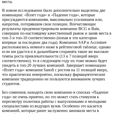
места.
В новом исследовании было дополнительно выделены две
номинации: «Взлет года» и «Падение года», которые
присуждаются компаниям, максимально усилившим или,
напротив, потерявшим свои позиции. Впечатляющие
результаты продемонстрировали компании BCG и Bain,
совершив по-настоящему качественный рывок и заняв места в
топ-3 и топ-10 соответственно (попав в эти категории
впервые за последние два года). Компании SAP и Accenture
расположились немного ниже в рейтинговой таблице, однако
если им удастся и в дальнейшем сохранять такие же высокие
темпы роста привлекательности (13 и 7 позиций вверх
соответственно), то в следующем году их тоже можно будет
увидеть в топ-20 лучших компаний. Завершает номинацию
«Взлет года» компания Sanofi с ростом на 11 позиций вверх,
что практически невероятно, поскольку фармацевтические
компании традиционно не пользуются вниманием лучших
студентов.
Без сомнения, находить свою компанию в списках «Падение
года» не очень приятно, но это может стать стимулом к
пересмотру политики работы с выпускниками и молодыми
специалистами из ведущих вузов. Особенно это касается
компаний, которые ранее заслуженно занимали места в