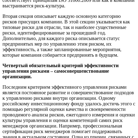
соответствует принципам ISO 31000:2009 или как в компании
выстраивается риск-культура.
Вторая секция описывает каждую основную категорию
рисков присущих компании. В этой секции указывается как
типовые риски для отрасли, так и наиболее существенные
риски, идентифицированные за прошедший год.
Дополнительно, для каждого риска описывается статус
предпринятых мер по управлению этим риском, их
эффективность, а также запланированные мероприятия,
которые компания собирается предпринять в будущем.
Четвертый обязательный критерий эффективности
управления рисками – самосовершенствование
организации.
Последним критерием эффективного управления рисками
является постоянное развитие и совершенствование подходов
к управлению рисками внутри организации. Одному
российскому инвестиционному фонду удалось достичь этого с
помощью регулярной оценки качества и своевременности
проводимого анализа рисков, ежегодного измерения и оценки
культуры управления и оценки компетенций самих риск
менеджеров организации. Например, профессиональная
сертификация риск менеджеров помогает поддерживать
знания в актуальном состоянии. Одна из причин, связанных с