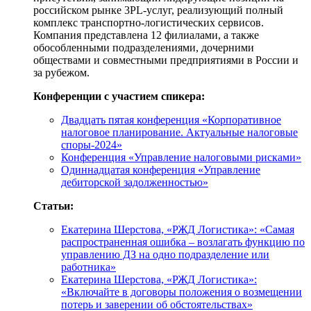
российском рынке 3PL-услуг, реализующий полный
комплекс транспортно-логистических сервисов.
Компания представлена 12 филиалами, а также
обособленными подразделениями, дочерними
обществами и совместными предприятиями в России и
за рубежом.
Конференции с участием спикера:
Двадцать пятая конференция «Корпоративное
налоговое планирование. Актуальные налоговые
споры-2024»
Конференция «Управление налоговыми рисками»
Одиннадцатая конференция «Управление
дебиторской задолженностью»
Статьи:
Екатерина Шерстова, «РЖД Логистика»: «Самая
распространенная ошибка – возлагать функцию по
управлению ДЗ на одно подразделение или
работника»
Екатерина Шерстова, «РЖД Логистика»:
«Включайте в договоры положения о возмещении
потерь и заверении об обстоятельствах»