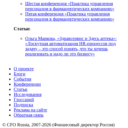
Шестая конференция «Практика управления
персоналом в фармацевтических компаниях»
Пятая конференция «Практика управления
персоналом в фармацевтических компаниях»
Статьи:
Ольга Маркова, «Здравсервис и Здесь аптека»:
«Лоскутная автоматизация HR-процессов под
задачу – это способ понять, что ты хочешь
реализовать и надо ли это бизнесу»
О проекте
Блоги
События
Конференции
Статьи
Исследования
Глоссарий
Подписка
Реклама на сайте
Обратная связь
© CFO Russia, 2007-2026 (Финансовый директор Россия)