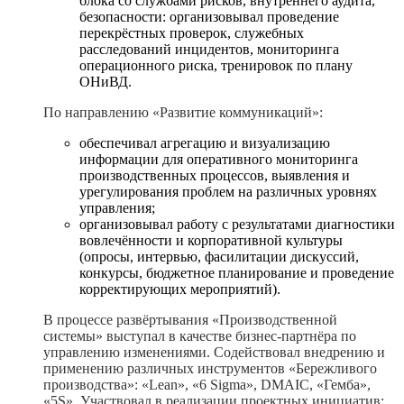
блока со службами рисков, внутреннего аудита,
безопасности: организовывал проведение
перекрёстных проверок, служебных
расследований инцидентов, мониторинга
операционного риска, тренировок по плану
ОНиВД.
П
о напра
влению «Развитие коммуникаций»:
обеспечивал агрегацию и визуализацию
информации для оперативного мониторинга
производственных процессов, выявления и
урегулирования проблем на различных уровнях
управления;
организовывал работу с результатами диагностики
вовлечённости и корпоративной культуры
(опросы, интервью, фасилитации дискуссий,
конкурсы, бюджетное планирование и проведение
корректирующих мероприятий).
В
процессе р
азвёртывания «Производственной
системы» выступал в качестве бизнес-партнёра по
управлению изменениями. Содействовал внедрению и
применению различных инструментов «Бережливого
производства»: «Lean», «6 Sigma», DMAIC, «Гемба»,
«5S». Участвовал в реализации п
роектных инициатив: