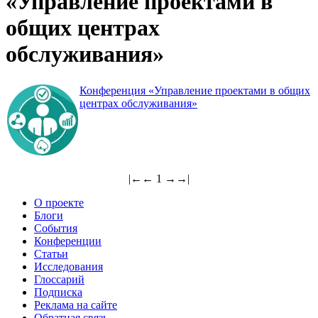
«Управление проектами в
общих центрах
обслуживания»
Конференция «Управление проектами в общих
центрах обслуживания»
|←
←
1
→
→|
О проекте
Блоги
События
Конференции
Статьи
Исследования
Глоссарий
Подписка
Реклама на сайте
Обратная связь