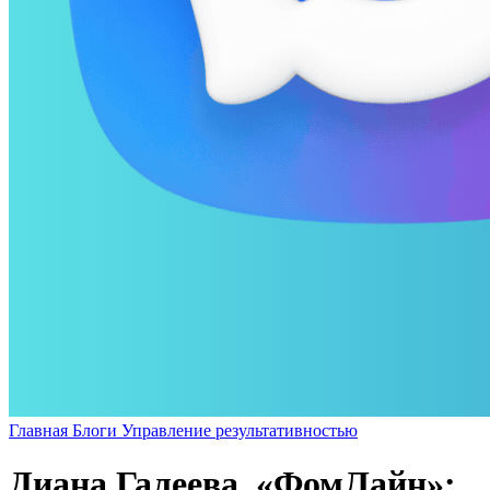
Главная
Блоги
Управление результативностью
Диана Галеева, «ФомЛайн»: