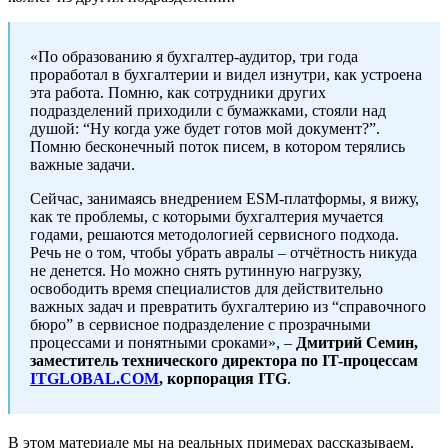
«По образованию я бухгалтер-аудитор, три года
проработал в бухгалтерии и видел изнутри, как устроена
эта работа. Помню, как сотрудники других
подразделений приходили с бумажками, стояли над
душой: “Ну когда уже будет готов мой документ?”.
Помню бесконечный поток писем, в котором терялись
важные задачи.
Сейчас, занимаясь внедрением ESM-платформы, я вижу,
как те проблемы, с которыми бухгалтерия мучается
годами, решаются методологией сервисного подхода.
Речь не о том, чтобы убрать авралы – отчётность никуда
не денется. Но можно снять рутинную нагрузку,
освободить время специалистов для действительно
важных задач и превратить бухгалтерию из “справочного
бюро” в сервисное подразделение с прозрачными
процессами и понятными сроками», –
Дмитрий Семин,
заместитель технического директора по IT-процессам
ITGLOBAL.COM
, корпорация ITG
.
В этом материале мы на реальных примерах рассказываем,