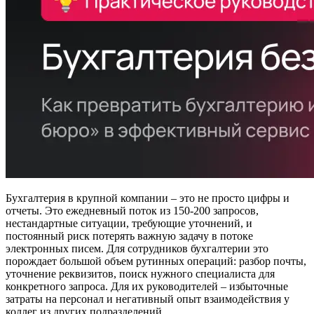
Бухгалтерия в крупной компании – это не просто цифры и
отчеты. Это ежедневный поток из 150-200 запросов,
нестандартные ситуации, требующие уточнений, и
постоянный риск потерять важную задачу в потоке
электронных писем. Для сотрудников бухгалтерии это
порождает большой объем рутинных операций: разбор почты,
уточнение реквизитов, поиск нужного специалиста для
конкретного запроса. Для их руководителей – избыточные
затраты на персонал и негативный опыт взаимодействия у
коллег из других подразделений.