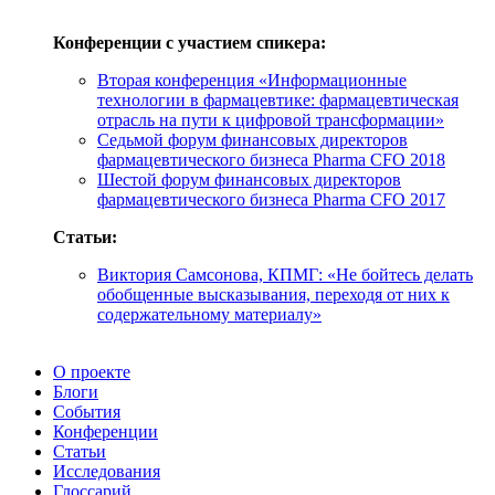
Конференции с участием спикера:
Вторая конференция «Информационные
технологии в фармацевтике: фармацевтическая
отрасль на пути к цифровой трансформации»
Седьмой форум финансовых директоров
фармацевтического бизнеса Pharma CFO 2018
Шестой форум финансовых директоров
фармацевтического бизнеса Pharma CFO 2017
Статьи:
Виктория Самсонова, КПМГ: «Не бойтесь делать
обобщенные высказывания, переходя от них к
содержательному материалу»
О проекте
Блоги
События
Конференции
Статьи
Исследования
Глоссарий