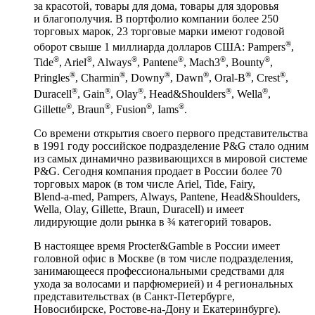
за красотой, товары для дома, товары для здоровья
и благополучия. В портфолио компании более 250
торговых марок, 23 торговые марки имеют годовой
®
оборот свыше 1 миллиарда долларов США: Pampers
,
®
®
®
®
®
®
Tide
, Ariel
, Always
, Pantene
, Mach3
, Bounty
,
®
®
®
®
®
®
Pringles
, Charmin
, Downy
, Dawn
,
Oral-B
, Crest
,
®
®
®
®
®
Duracell
, Gain
, Olay
, Head&Shoulders
, Wella
,
®
®
®
®
Gillette
, Braun
, Fusion
, Iams
.
Со времени открытия своего первого представительства
в 1991 году российское подразделение P&G стало одним
из самых динамично развивающихся в мировой системе
P&G. Сегодня компания продает в России более 70
торговых марок (в том числе Ariel, Tide, Fairy,
Blend-a-med
, Pampers, Always, Pantene, Head&Shoulders,
Wella, Olay, Gillette, Braun, Duracell) и имеет
лидирующие доли рынка в ¾ категорий товаров.
В настоящее время Procter&Gamble в России имеет
головной офис в Москве (в том числе подразделения,
занимающееся профессиональными средствами для
ухода за волосами и парфюмерией) и 4 региональных
представительствах (в
Санкт-Петербурге
,
Новосибирске,
Ростове-на-Дону
и Екатеринбурге).