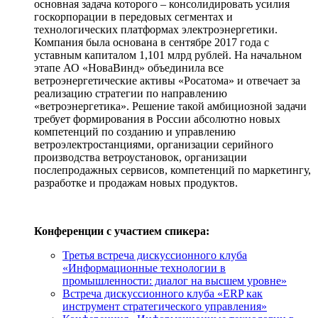
основная задача которого – консолидировать усилия
госкорпорации в передовых сегментах и
технологических платформах электроэнергетики.
Компания была основана в сентябре 2017 года с
уставным капиталом 1,101 млрд рублей. На начальном
этапе АО «НоваВинд» объединила все
ветроэнергетические активы «Росатома» и отвечает за
реализацию стратегии по направлению
«ветроэнергетика». Решение такой амбициозной задачи
требует формирования в России абсолютно новых
компетенций по созданию и управлению
ветроэлектростанциями, организации серийного
производства ветроустановок, организации
послепродажных сервисов, компетенций по маркетингу,
разработке и продажам новых продуктов.
Конференции с участием спикера:
Третья встреча дискуссионного клуба
«Информационные технологии в
промышленности: диалог на высшем уровне»
Встреча дискуссионного клуба «ERP как
инструмент стратегического управления»