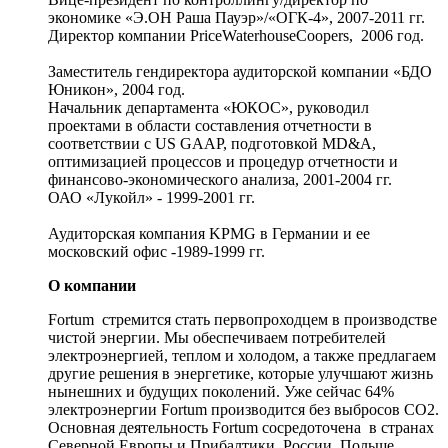
экономике «Э.ОН Раша Пауэр»/«ОГК-4», 2007-2011 гг.
Директор компании PriceWaterhouseCoopers, 2006 год.
Заместитель гендиректора аудиторской компании «БДО
Юникон», 2004 год.
Начальник департамента «ЮКОС», руководил
проектами в области составления отчетности в
соответствии с US GAAP, подготовкой MD&A,
оптимизацией процессов и процедур отчетности и
финансово-экономического анализа, 2001-2004 гг.
ОАО «Лукойл» - 1999-2001 гг.
Аудиторская компания KPMG в Германии и ее
московский офис -1989-1999 гг.
О компании
Fortum стремится стать первопроходцем в производстве
чистой энергии. Мы обеспечиваем потребителей
электроэнергией, теплом и холодом, а также предлагаем
другие решения в энергетике, которые улучшают жизнь
нынешних и будущих поколений. Уже сейчас 64%
электроэнергии Fortum производится без выбросов CO2.
Основная деятельность Fortum сосредоточена в странах
Северной Европы и Прибалтики, России, Польше,