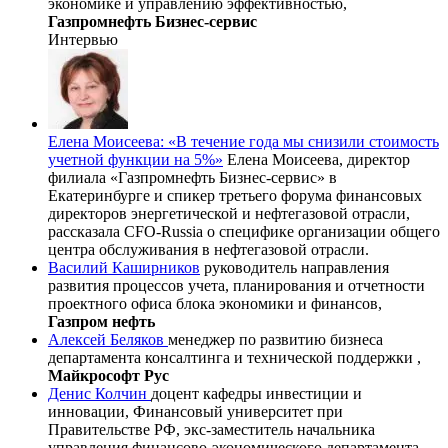
экономике и управлению эффективностью,
Газпромнефть Бизнес-сервис
Интервью
Елена Моисеева: «В течение года мы снизили стоимость
учетной функции на 5%»
Елена Моисеева, директор
филиала «Газпромнефть Бизнес-сервис» в
Екатеринбурге и спикер третьего форума финансовых
директоров энергетической и нефтегазовой отрасли,
рассказала CFO-Russia о специфике организации общего
центра обслуживания в нефтегазовой отрасли.
Василий Каширников
руководитель направления
развития процессов учета, планирования и отчетности
проектного офиса блока экономики и финансов,
Газпром нефть
Алексей Беляков
менеджер по развитию бизнеса
департамента консалтинга и технической поддержки ,
Майкрософт Рус
Денис Колчин
доцент кафедры инвестиции и
инновации, Финансовый университет при
Правительстве РФ, экс-заместитель начальника
управления финансово-экономического департамента,