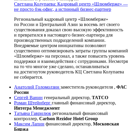
Светлана Колупаева: Кадровый центр «Шлюмберже» —
не просто бэк-офис, а истинный бизнес-партнер
Региональный кадровый центр «Шлюмберже»
по России и Центральной Азии за восемь лет своего
существования доказал свою высокую эффективность
и превратился в настоящего
бизнес-партнера
для
производственных подразделений компании.
Внедряемые центром инициативы позволяют
существенно оптимизировать затраты группы компаний
«Шлюмберже» на персонал, а также повысить уровень
поддержки и взаимодействия с сотрудниками. Несмотря
на то что многое уже сделано, останавливаться
на достигнутом руководитель КЦ Светлана Колупаева
не собирается.
Анатолий Голомолзин
заместитель руководителя ,
ФАС
России
Сергей Ванин
генеральный директор,
TATCO
Роман Штейнберг
главный финансовый директор,
Интегра Менеджмент
Татьяна Гаврилюк
региональный финансовый
контроллер,
Carlson Rezidor Hotel Group
Максим Лапин
финансовый директор,
Московская
Биржа