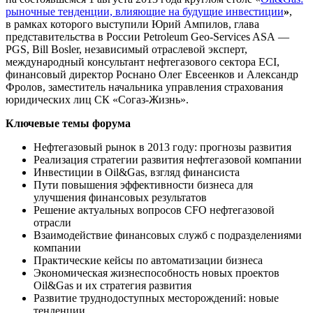
рыночные тенденции, влияющие на будущие инвестиции
»
,
в рамках которого выступили
Юрий Ампилов, глава
представительства в России Petroleum
Geo-Services
ASA —
PGS, Bill Bosler, независимый отраслевой эксперт,
международный консультант нефтегазового сектора ECI,
финансовый директор Роснано Олег Евсеенков и Александр
Фролов, заместитель начальника управления страхования
юридических лиц СК
«Согаз-Жизнь»
.
Ключевые темы форума
Нефтегазовый рынок в 2013 году: прогнозы развития
Реализация стратегии развития нефтегазовой компании
Инвестиции в Oil&Gas, взгляд финансиста
Пути повышения эффективности бизнеса для
улучшения финансовых результатов
Решение актуальных вопросов CFO нефтегазовой
отрасли
Взаимодействие финансовых служб с подразделениями
компании
Практические кейсы по автоматизации бизнеса
Экономическая жизнеспособность новых проектов
Oil&Gas и их стратегия развития
Развитие труднодоступных месторождений: новые
тенденции