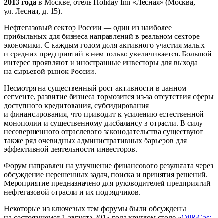
2013 года
в Москве, отель Holiday Inn «Лесная» (
Москва
,
ул. Лесная, д. 15
).
Нефтегазовый сектор России — один из наиболее
прибыльных для бизнеса направлений в реальном секторе
экономики. С каждым годом доля активного участия малых
и средних предприятий в нем только увеличивается. Большой
интерес проявляют и иностранные инвесторы для выхода
на сырьевой рынок России.
Несмотря на существенный рост активности в данном
сегменте, развитие бизнеса тормозится
из-за
отсутствия сферы
доступного кредитования, субсидирования
и финансирования, что приводит к усилению естественной
монополии и существенному дисбалансу в отрасли. В силу
несовершенного отраслевого законодательства существуют
также ряд очевидных административных барьеров для
эффективной деятельности инвесторов.
Форум направлен на улучшение финансового результата через
обсуждение нерешенных задач, поиска и принятия решений.
Мероприятие предназначено для руководителей предприятий
нефтегазовой отрасли и их подрядчиков.
Некоторые из ключевых тем форумы были обсуждены
на состоявшемся 1 августа 2013 года
круглом столе
«
Oil&Gas: