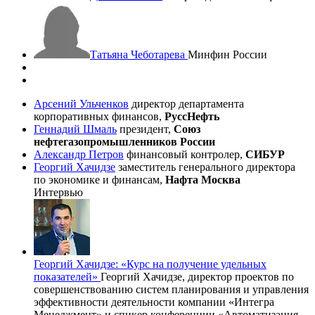
Татьяна Чеботарева
Минфин России
Арсений Ульченков
директор департамента
корпоративных финансов,
РуссНефть
Геннадий Шмаль
президент,
Союз
нефтегазопромышленников России
Александр Петров
финансовый контролер,
СИБУР
Георгий Хачидзе
заместитель генерального директора
по экономике и финансам,
Нафта Москва
Интервью
Георгий Хачидзе: «Курс на получение удельных
показателей»
Георгий Хачидзе, директор проектов по
совершенствованию систем планирования и управления
эффективности деятельности компании «Интегра
Менеджмент» и спикер конференции «Автоматизация