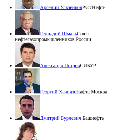
Арсений Ульченков
РуссНефть
Геннадий Шмаль
Союз
нефтегазопромышленников России
Александр Петров
СИБУР
Георгий Хачидзе
Нафта Москва
Дмитрий Бурлевич
Башнефть