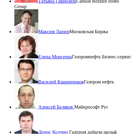
Татьяна Гаврилюк
Carlson Rezidor Hotel
Group
Максим Лапин
Московская Биржа
Елена Моисеева
Газпромнефть Бизнес-сервис
Василий Каширников
Газпром нефть
Алексей Беляков
Майкрософт Рус
Денис Колчин
Газпром добыча шельф