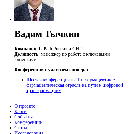
Вадим Тычкин
Компания
: UiPath Россия и СНГ
Должность
: менеджер по работе с ключевыми
клиентами
Конференции с участием спикера:
Шестая конференция «ИТ в фармацевтике:
фармацевтическая отрасль на пути к цифровой
трансформации»
О проекте
Блоги
События
Конференции
Статьи
Исследования